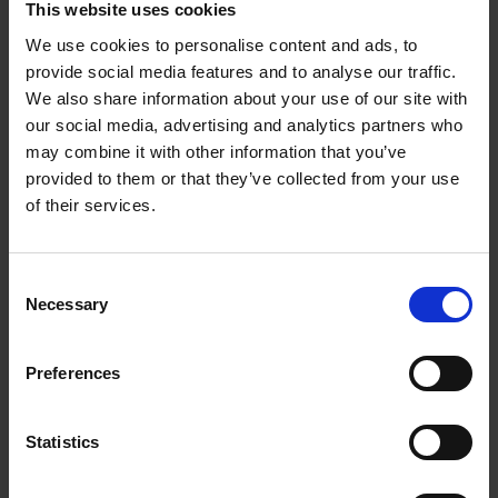
velocidade e aceleração. A SSI, a interface serial
This website uses cookies
síncrona, fornece comunicação digital ponto-a-
We use cookies to personalise content and ads, to
ponto em série, enquanto a EnDat 2.2 é uma
provide social media features and to analyse our traffic.
We also share information about your use of our site with
interface bidirecional digital extremamente
our social media, advertising and analytics partners who
rápida, tudo para garantir a compatibilidade
may combine it with other information that you’ve
com quase qualquer tipo de sistema de
provided to them or that they’ve collected from your use
controle.
of their services.
Esses sensores de posicionamento testados e
comprovados podem ser de volta única ou
Consent
multivoltas. As versões multivoltas também
Necessary
Selection
fazem o acompanhamento do número de
rotações, o que pode ser necessário para não
Preferences
exceder a torção de cabos e mangueiras.
Statistics
Devido à tecnologia de varredura usada para
volta única e multivoltas, as informações de