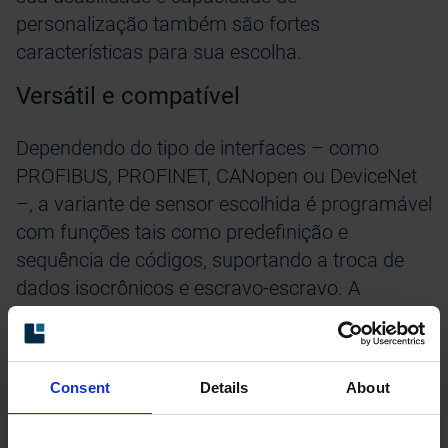
personalização também são fortes
características para sua escolha.
Versátil e compatível
Dependendo do tipo de interfaces – como
PROFIBUS, PROFINET, CANopen ou DeviceNet
–, a variante de sensor escolhida é programável
com funções tais como predefinição e
sequência de códigos, suportando a troca de
dados isocrônicos e escravo-escravo. A
PROFINET e outras interfaces de campo
baseadas em Ethernet, como EtherNet/IP ou
DRIVE-CLiQ, estão oferecendo amplas opções
Consent
Details
About
para configurações de limites ou faixas em
relação a valores de posicionamento,