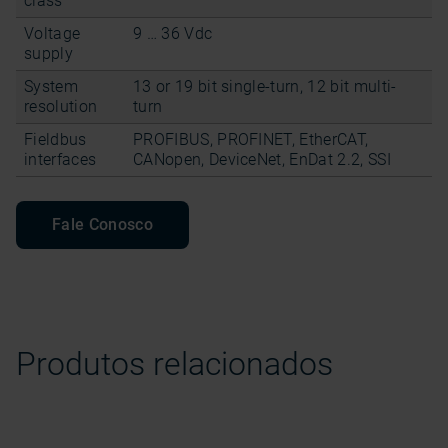
class
Voltage
9 … 36 Vdc
supply
System
13 or 19 bit single-turn, 12 bit multi-
resolution
turn
Fieldbus
PROFIBUS, PROFINET, EtherCAT,
interfaces
CANopen, DeviceNet, EnDat 2.2, SSI
Fale Conosco
Produtos relacionados