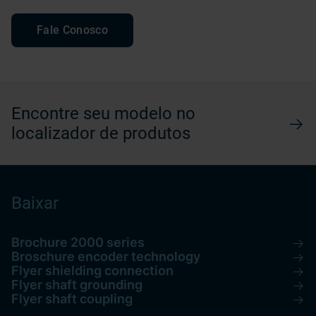
Fale Conosco
Encontre seu modelo no
localizador de produtos
Baixar
Brochure 2000 series
Broschure encoder technology
Flyer shielding connection
Flyer shaft grounding
Flyer shaft coupling