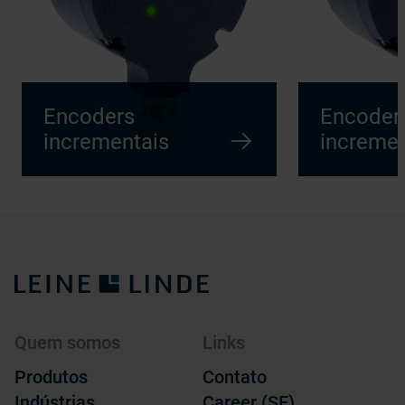
Encoders
Encoder
incrementais
incremen
Quem somos
Links
Produtos
Contato
Indústrias
Career (SE)