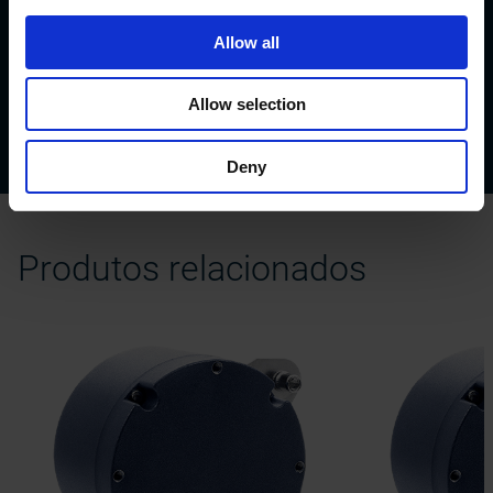
Baixar
Allow all
Datasheet PRSS
Manual PRSS
Allow selection
Connectors & cables
Flyer shielding connection
Deny
Produtos relacionados