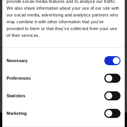
provide social media features and to analyse our traffic.
monitor
We also share information about your use of our site with
our social media, advertising and analytics partners who
may combine it with other information that you’ve
Dados técnicos
provided to them or that they’ve collected from your use
of their services.
Supply voltage
9…30 Vdc
Input
HTL, HC-HTL
Consent
Output
4 relays
Necessary
Selection
Encapsulation level
IP 65
Temperature
-20°C…+85°C
Preferences
Fale Conosco
Statistics
Marketing