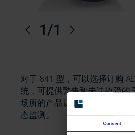
以前的
1
/1
下一个
对于 841 型，可以选择订购 AD
统，可提供警告和未决故障的早期检
场所的产品认证中。因此，可以实现 
态监测。
Consent