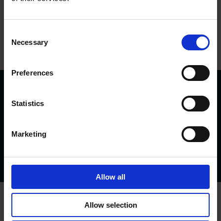
Temperature
-20°C…+85°C
Consent
联系我们
Necessary
Selection
Preferences
下载
Statistics
Datasheet PRSS
Manual PRSS
Marketing
Connectors & cables
Flyer shielding connection
Allow all
Allow selection
相关产品