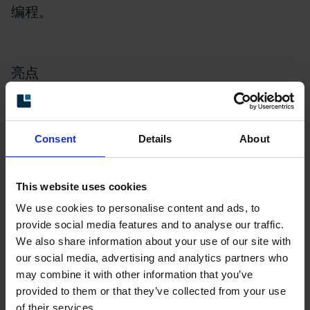
编程。
亮点
● 持续监测不同的轴速
● 多达四个不同的继电器开关
● 配状态监测功能
Consent
Details
About
● 可用 PRSS 监测软件编程
This website uses cookies
技术数据
We use cookies to personalise content and ads, to
Supply voltage
9…30 Vdc
provide social media features and to analyse our traffic.
We also share information about your use of our site with
Input
HTL, HC-HTL
our social media, advertising and analytics partners who
Output
4 relays
may combine it with other information that you’ve
Encapsulation level
IP 65
provided to them or that they’ve collected from your use
of their services.