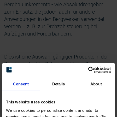
Bergbau Inkremental- wie Absolutdrehgeber
zum Einsatz, die jedoch auch für andere
Anwendungen in den Bergwerken verwendet
werden – z. B. zur Drehzahlsteuerung bei
Aufzügen und Förderbändern.
Dies ist eine Auswahl gängiger Produkte in der
Bergbauindustrie. Bitte
konsultieren Sie uns
, um
die beste Lösung für Ihre Anwendung zu finden.
Consent
Details
About
This website uses cookies
We use cookies to personalise content and ads, to
provide social media features and to analyse our traffic.