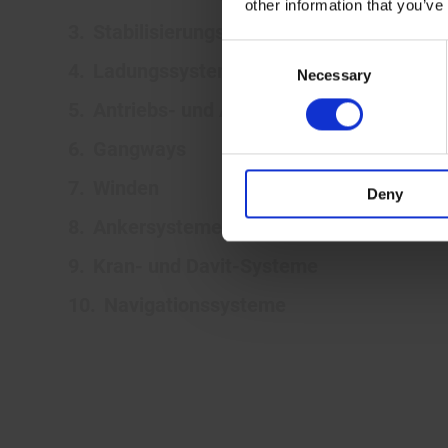
other information that you’ve
Stabilisierungssysteme
Consent
Ladungssysteme
Necessary
Selection
Antriebs- und Azimutstrahlruderanlage
Gangways
Winden
Deny
Ankersysteme
Kran- und Davit-Systeme
Navigationssysteme