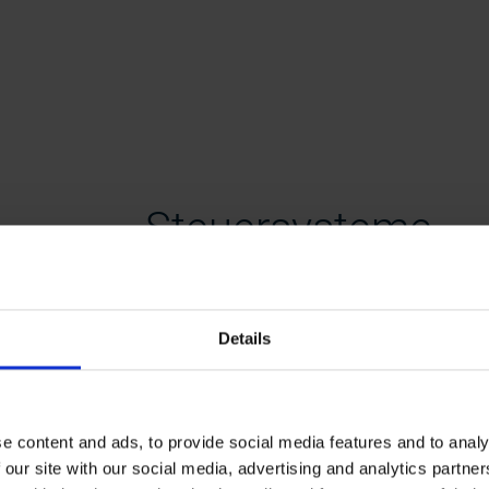
Steuersysteme
Absolut- und Inkrementaldrehgeber
werden, die Position des Ruders bz
Details
Autopilotsysteme mit Rückmeldunge
zu unterstützen.
e content and ads, to provide social media features and to analy
 our site with our social media, advertising and analytics partn