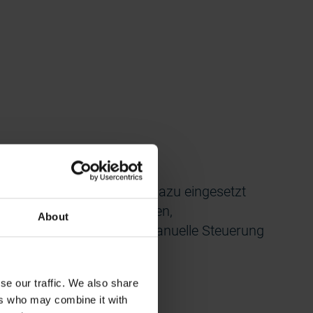
 können im Steuersystem dazu eingesetzt
w. Steuerrads zu überwachen,
About
n zu versorgen und die manuelle Steuerung
se our traffic. We also share
ers who may combine it with