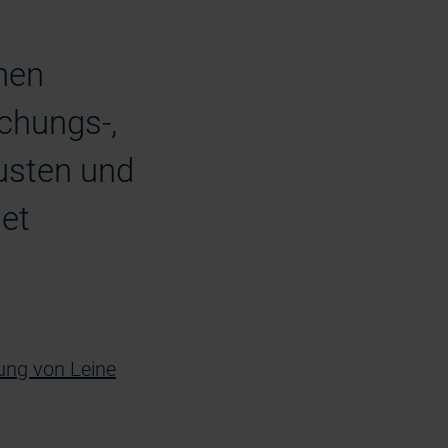
nen
chungs-,
usten und
et
sung von Leine