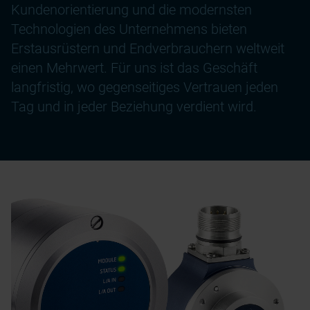
Kundenorientierung und die modernsten
Technologien des Unternehmens bieten
Erstausrüstern und Endverbrauchern weltweit
einen Mehrwert. Für uns ist das Geschäft
langfristig, wo gegenseitiges Vertrauen jeden
Tag und in jeder Beziehung verdient wird.