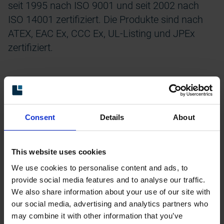
seit 1995 nach ISO 9001 und seit 2002 nach
ISO 14001 zertifiziert. Die Produkte sind nach
ATEX, EAC Ex, CCC Ex, UL-Listing und JPEx
zertifiziert.
Leine Linde in Kürze
Consent
Details
About
Gegründet:
Hauptsitz:
This website uses cookies
Das Unternehmen Lein
Leine & Linde AB, Olive
We use cookies to personalise content and ads, to
provide social media features and to analyse our traffic.
e & Linde AB wurde 19
hällsvägen 8, Strängnä
We also share information about your use of our site with
67 von Per-Olof Leine
s, Schweden
our social media, advertising and analytics partners who
und Henrik Linde in Sto
may combine it with other information that you’ve