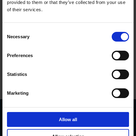
ckholm, Schweden, ge
provided to them or that they’ve collected from your use
gründet.
of their services.
Eigentum:
Consent
Necessary
Selection
Leine Linde ist Teil der
HEIDENHAIN-Gruppe,
Preferences
die zur Dr. Johannes H
EIDENHAIN GmbH, Tra
Statistics
unreut, gehört.
Marketing
Kundenreferenzen
Allow all
Wir sind stolz darauf, einige unserer Kunden