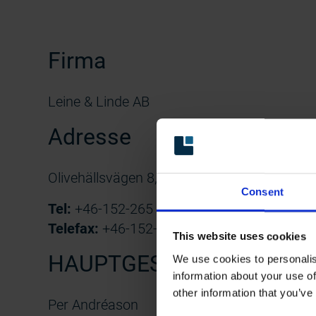
Firma
Leine & Linde AB
Adresse
Olivehällsvägen 8, 645 42 Strängnäs
Consent
Tel:
+46-152-265 00
Telefax:
+46-152-265 05
This website uses cookies
HAUPTGESCHÄFTSFÜHR
We use cookies to personalis
information about your use of
other information that you’ve
Per Andréason