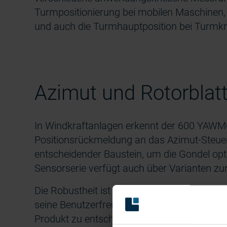
Turmpositionierung bei mobilen Maschinen,
und auch die Turmhauptposition bei Turmk
Azimut und Rotorblatt
In Windkraftanlagen erkennt der 600 YAWMO
Positionsrückmeldung an das Azimut-Steueru
entscheidender Baustein, um die Gondel opti
Sensorserie verfügt auch über Varianten zu
Die Robustheit ist ein besonders bekanntes
seine Benutzerfreundlichkeit und Anpassbark
Produkt zu entscheiden.