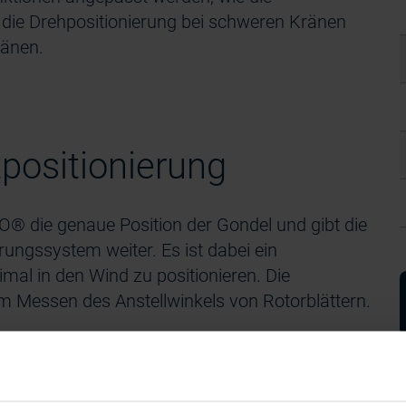
 die Drehpositionierung bei schweren Kränen
ränen.
positionierung
® die genaue Position der Gondel und gibt die
ngssystem weiter. Es ist dabei ein
mal in den Wind zu positionieren. Die
m Messen des Anstellwinkels von Rotorblättern.
 Merkmal dieses Leine Linde-Gebers, aber auch
eit sind starke Gründe, um sich für dieses