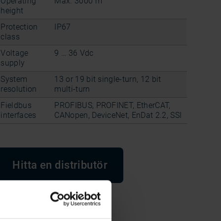
Operating
Max. 3000 m
height
Protection
IP67
class
Voltage
9 … 36 Vdc
supply
System
13 or 19 bit single-turn, 12 bit
resolution
multi-turn
Fieldbus
PROFIBUS, PROFINET, EtherCAT,
interfaces
CANopen, DeviceNet, EnDat 2.2, SSI
Hitta en distributör