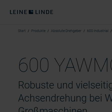
Start
Produkte
Absolute Drehgeber
600 Industrial
600 YAWM
Robuste und vielseit
Achsendrehung bei W
Großmaschinen.