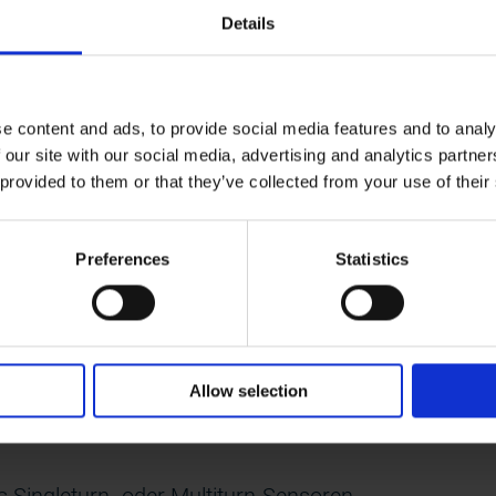
Details
bar
e content and ads, to provide social media features and to analy
 our site with our social media, advertising and analytics partn
 provided to them or that they’ve collected from your use of their
, CANopen oder DeviceNet ist der Sensor mit
ammierbar, die Slave-to-Slave und isochronen
d andere Ethernet-basierte
Preferences
Statistics
 DRIVE-CLiQ bieten umfangreiche Möglichkeiten
Bereichen in Bezug auf Positionswerte,
synchron-serielle Schnittstelle, bietet serielle
rend EnDat 2.2 eine extrem schnelle digitale
Allow selection
d die Kompatibilität mit fast allen Steuersystemen