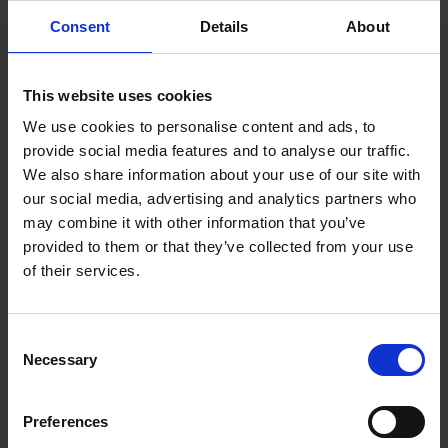
Standard-8,5"-C-Face-Motoren montiert, bietet
Consent
Details
About
der Encoder Auflösungen von 1–16383 ppr.
Das robuste Gehäuse aus leichtem, eloxiertem
This website uses cookies
Aluminium deckt alle Teile des Drehgebers ab.
We use cookies to personalise content and ads, to
Es stehen mehrere robuste Anschlüsse und
provide social media features and to analyse our traffic.
elektronische Optionen zur Verfügung, um den
We also share information about your use of our site with
our social media, advertising and analytics partners who
Bedürfnissen des Kunden gerecht zu werden.
may combine it with other information that you’ve
Zwei LEDs am Sensorkopf bestätigen die
provided to them or that they’ve collected from your use
Stromversorgung und die Scanqualität für eine
of their services.
einfache Steuerung. Montieren Sie den Encoder
mit einem oder zwei Sensorköpfen, um je nach
Consent
den Anforderungen der Anwendung ein oder
Necessary
Selection
zwei Ausgangssignale von der Anwendung zu
erhalten.
Preferences