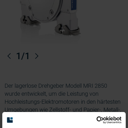
Vorherige
1
/1
Nächste
Der lagerlose Drehgeber Modell MRI 2850
wurde entwickelt, um die Leistung von
Hochleistungs-Elektromotoren in den härtesten
Umgebungen wie Zellstoff- und Papier-, Metall-,
Öl- und Gas-, Wind- und Schifffahrtsindustrie zu
verbessern. Direkt auf der Hauptwelle der