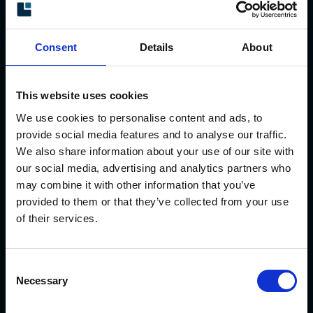
componentes. Fabricamos expresamente dichos
productos en 48 horas.
Consent
Details
About
This website uses cookies
We use cookies to personalise content and ads, to
Descargas
provide social media features and to analyse our traffic.
We also share information about your use of our site with
our social media, advertising and analytics partners who
En la sección de descargas encontrará folletos
may combine it with other information that you’ve
con datos técnicos, instrucciones de montaje,
provided to them or that they’ve collected from your use
manuales, software y mucho más.
of their services.
Descargas
Consent
Necessary
Garantía y reparaciones
Selection