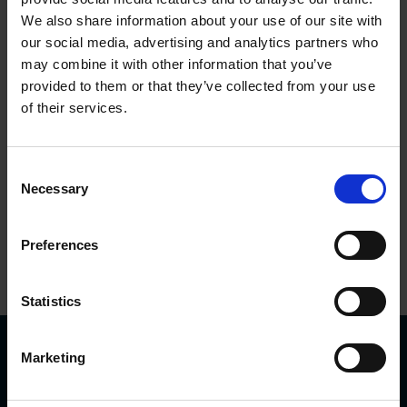
ocolmo, Suecia.
We also share information about your use of our site with
our social media, advertising and analytics partners who
may combine it with other information that you’ve
Propiedad:
provided to them or that they’ve collected from your use
of their services.
Leine Linde forma part
e del Grupo HEIDENHA
IN, propiedad de Dr. Jo
Consent
Necessary
hannes HEIDENHAIN
Selection
GmbH, Traunreut, Ale
mania.
Preferences
Statistics
Marketing
Historias de clientes