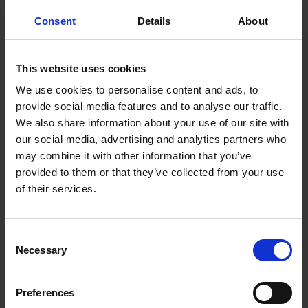
para lograr estos requisitos mínimos dentro de
Consent
Details
About
sus propias operaciones, así como en su propia
cadena de suministro.
This website uses cookies
Descargar Código de conducta (PDF)
We use cookies to personalise content and ads, to
provide social media features and to analyse our traffic.
We also share information about your use of our site with
our social media, advertising and analytics partners who
may combine it with other information that you’ve
provided to them or that they’ve collected from your use
of their services.
Consent
Necessary
Selection
Preferences