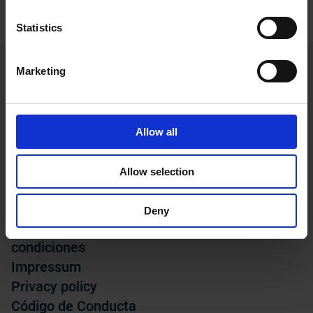
Statistics
Marketing
Allow all
Sobre nosotros
Enlaces
Productos
Contacto
Allow selection
Sectores
Career (SE)
Asistencia
Downloads
Deny
Términos y
Newsroom
condiciones
Impressum
Privacy policy
Código de Conducta