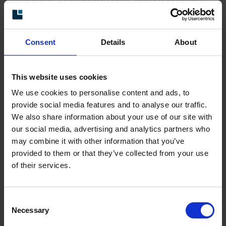
correcta para usted.
Los encoders de esta serie se utilizan en
Consent
Details
About
diversos tipos de aplicaciones industriales,
como motores eléctricos, grúas, elevadores y
automatización en general.
This website uses cookies
We use cookies to personalise content and ads, to
Si la selección estándar de la serie no se ajusta
provide social media features and to analyse our traffic.
a los requisitos de su apli-cación, en Leine Linde
We also share information about your use of our site with
estaremos encantados de diseñar una solución
our social media, advertising and analytics partners who
personalizada. Siempre de forma rentable y con
may combine it with other information that you’ve
provided to them or that they’ve collected from your use
un breve plazo de entrega.
of their services.
Datos técnicos
Consent
2
Vibration
300 m/s
Necessary
Selection
2
Shock
5000 m/s