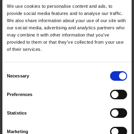
PROFINET
We use cookies to personalise content and ads, to
provide social media features and to analyse our traffic.
We also share information about your use of our site with
Datos técnicos
our social media, advertising and analytics partners who
may combine it with other information that you’ve
Supply
9…30 Vdc
voltage
provided to them or that they’ve collected from your use
of their services.
Input
EnDat 2.2
Output
PROFIBUS, PROFINET, Position,
Speed, Alarm outputs
Consent
Necessary
Selection
Encapsulation
IP 67
level
Temperature
-40°C…+70°C
Preferences
Contáctenos
Statistics
Marketing