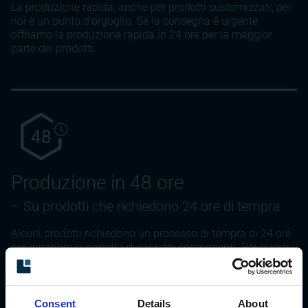
La produzione rapida, anche per prodotti customizzati, per
noi è un punto d'orgoglio. Se la consegna è urgente
offriamo la produzione rapida in 24 ore per la maggior
parte dei prodotti.
48
Produzione in 48 ore
– Su prodotti che richiedono 24 ore di tempra
Alcuni prodotti richiedono un processo di tempra di 24 ore
per garantire la corretta durata dei componenti. Per questi
prodotti garantiamo la produzione rapida in 48 ore.
Consent
Details
About