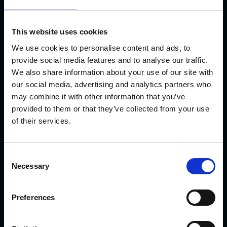
This website uses cookies
We use cookies to personalise content and ads, to
Download
provide social media features and to analyse our traffic.
We also share information about your use of our site with
Nella sezione download troverete brochure con
our social media, advertising and analytics partners who
dati tecnici, istruzioni di montaggio, manuali,
may combine it with other information that you’ve
software e molto altro.
provided to them or that they’ve collected from your use
of their services.
Download
Consent
Garanzia e riparazioni
Necessary
Selection
Nell'improbabile eventualità che non riusciamo
Preferences
a essere impeccabili, potresti voler leggere la
nostra garanzia e le riparazioni.