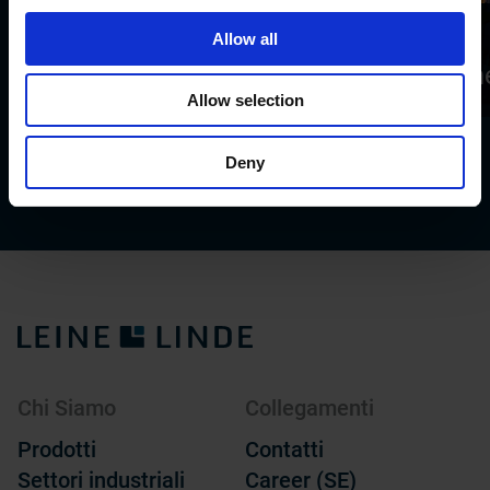
Allow all
Aree pericolose
Gru e
(Ex)
sollevam
Allow selection
Deny
1
/7
Chi Siamo
Collegamenti
Prodotti
Contatti
Settori industriali
Career (SE)