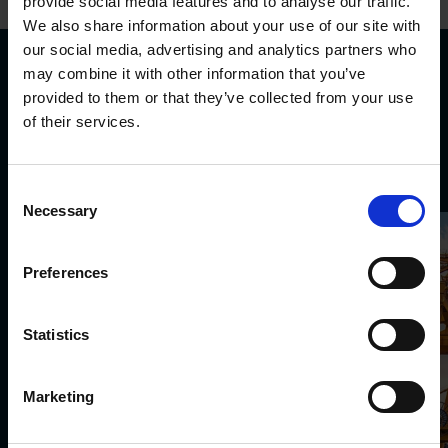
provide social media features and to analyse our traffic.
We also share information about your use of our site with
our social media, advertising and analytics partners who
may combine it with other information that you’ve
Prodotti e soluzioni per
provided to them or that they’ve collected from your use
of their services.
vari settori industriali
Consent
Necessary
Selection
Preferences
Statistics
Marketing