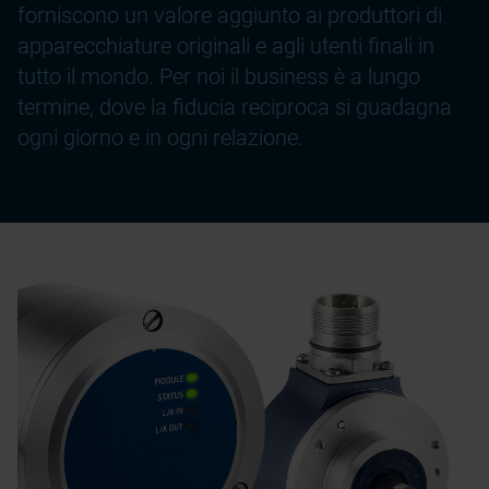
forniscono un valore aggiunto ai produttori di
apparecchiature originali e agli utenti finali in
tutto il mondo. Per noi il business è a lungo
termine, dove la fiducia reciproca si guadagna
ogni giorno e in ogni relazione.