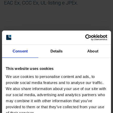
EAC Ex, CCC Ex, UL-listing e JPEx.
Leine Linde in breve
Fondate:
Sede legale:
Consent
Details
About
L'azienda Leine & Linde
Leine & Linde AB, Olive
This website uses cookies
AB è stata fondata nel
hällsvägen 8, Strängnä
We use cookies to personalise content and ads, to
1967 da Per-Olof Leine
s, Svezia
provide social media features and to analyse our traffic.
e Henrik Linde, a Stocc
We also share information about your use of our site with
olma, in Svezia.
our social media, advertising and analytics partners who
may combine it with other information that you’ve
Proprietà:
provided to them or that they’ve collected from your use
of their services.