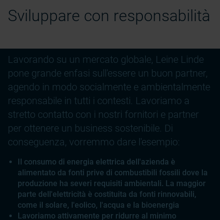
Sviluppare con responsabilità
Lavorando su un mercato globale, Leine Linde
pone grande enfasi sull'essere un buon partner,
agendo in modo socialmente e ambientalmente
responsabile in tutti i contesti. Lavoriamo a
stretto contatto con i nostri fornitori e partner
per ottenere un business sostenibile. Di
conseguenza, vorremmo dare l'esempio:
Il consumo di energia elettrica dell'azienda è
alimentato da fonti prive di combustibili fossili dove la
produzione ha severi requisiti ambientali. La maggior
parte dell'elettricità è costituita da fonti rinnovabili,
come il solare, l'eolico, l'acqua e la bioenergia
Lavoriamo attivamente per ridurre al minimo