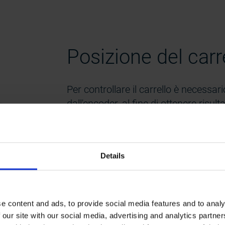
Posizione del carr
Per controllare il carrello è necessar
dall'encoder, al fine di ottenere risulta
Gli encoder incrementali Leine Linde 
velocità ai sistemi di azionamento de
assoluti sul tamburo si utilizzano per
Details
e content and ads, to provide social media features and to analy
FSI 800
FSI 900
Robust 500
Industrial
 our site with our social media, advertising and analytics partn
series
series
series
600 series