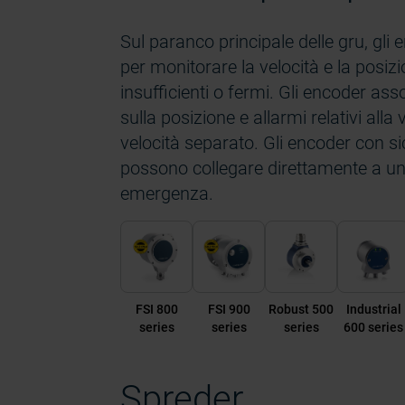
Sul paranco principale delle gru, gli 
per monitorare la velocità e la posizi
insufficienti o fermi. Gli encoder as
sulla posizione e allarmi relativi alla
velocità separato. Gli encoder con si
possono collegare direttamente a un 
emergenza.
FSI 800
FSI 900
Robust 500
Industrial
series
series
series
600 series
Spreder