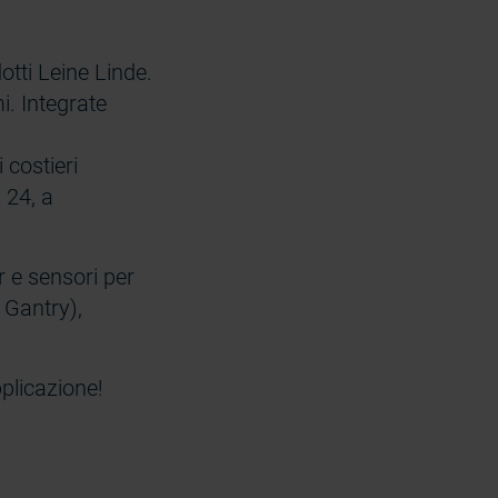
tti Leine Linde.
i. Integrate
 costieri
 24, a
 e sensori per
 Gantry),
pplicazione!