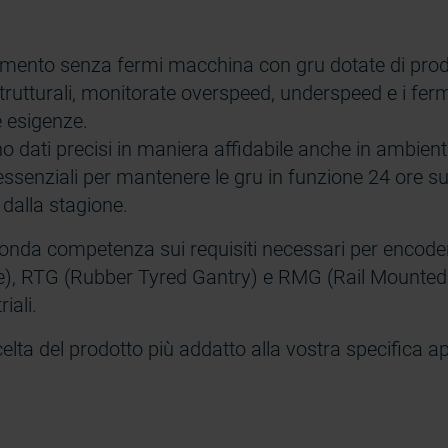
namento senza fermi macchina con gru dotate di prodo
 strutturali, monitorate overspeed, underspeed e i ferm
e esigenze.
o dati precisi in maniera affidabile anche in ambienti
e essenziali per mantenere le gru in funzione 24 ore su
dalla stagione.
onda competenza sui requisiti necessari per encoder
re), RTG (Rubber Tyred Gantry) e RMG (Rail Mounted
iali.
elta del prodotto più addatto alla vostra specifica a