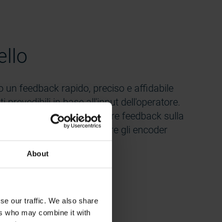
ello
io un feedback rapido, preciso e affidabile
ti prevedibili in base all'input dell'operatore.
si utilizzano per trasmettere feedback sulla
i motori del carrello, mentre gli encoder
 rilevare la posizione.
About
se our traffic. We also share
Heavy duty
Bearingless
ers who may combine it with
800 series
2000 series