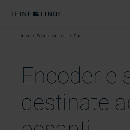
Inizio
Settori industriali
Gru
Encoder e s
destinate a
pesanti