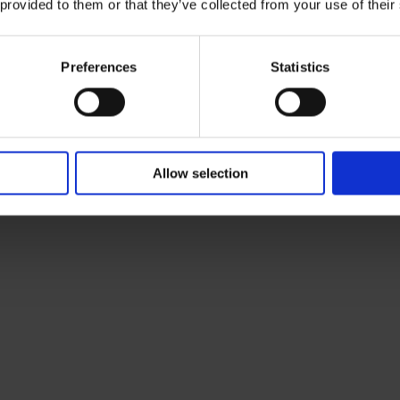
 provided to them or that they’ve collected from your use of their
Preferences
Statistics
tà e vibrazioni
olvere in sospensione e le vibrazioni
er per impieghi gravosi sono progettati per
Allow selection