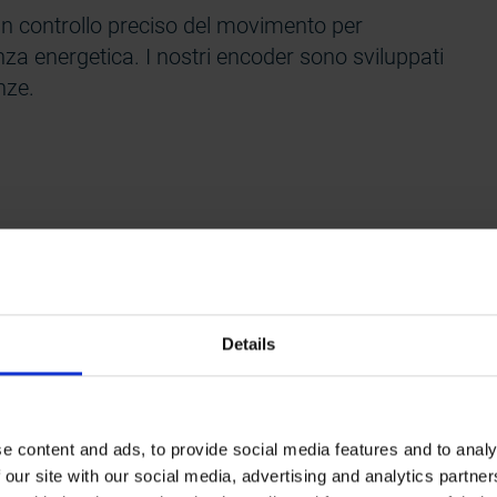
un controllo preciso del movimento per
enza energetica. I nostri encoder sono sviluppati
nze.
Details
finitura
dback stabile è fondamentale per mantenere la
e content and ads, to provide social media features and to analy
ono progettate per offrire prestazioni affidabili e
 our site with our social media, advertising and analytics partn
parecchiature.