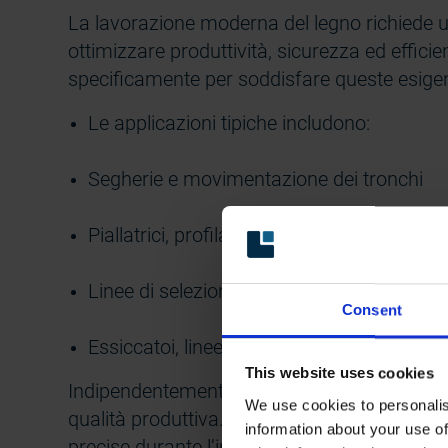
La lavorazione moderna del legno richiede 
ottimizzare produttività, sicurezza ed effici
specificamente per soddisfare queste esige
Le applicazioni tipiche includono:
Segherie e movimentazione dei tronchi
Piallatrici, profilatrici e fresatrici per bordi
Linee di selezione e trasporto del legno
Consent
Essiccatoi, linee di pressatura e sistemi di 
This website uses cookies
Indipendentemente dal macchinario, un fee
We use cookies to personalis
qualità produttiva. Le soluzioni Leine Linde s
information about your use of
precise durante l’intero ciclo di vita delle ap