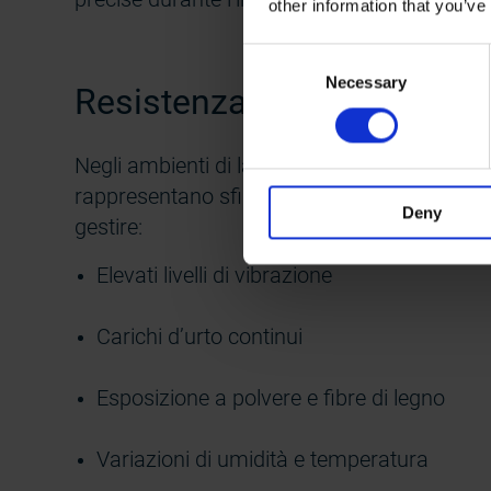
other information that you’ve
Consent
Necessary
Selection
Resistenza a polvere, umidi
Negli ambienti di lavorazione del legno, la p
rappresentano sfide costanti. I nostri encod
Deny
gestire:
Elevati livelli di vibrazione
Carichi d’urto continui
Esposizione a polvere e fibre di legno
Variazioni di umidità e temperatura