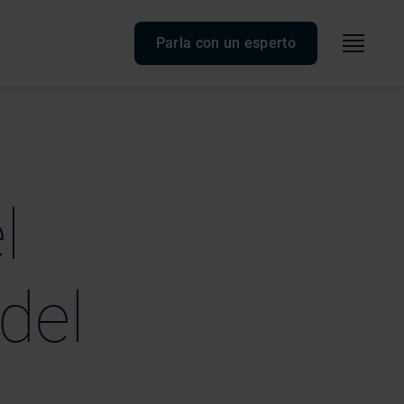
Menù
Parla con un esperto
l
del