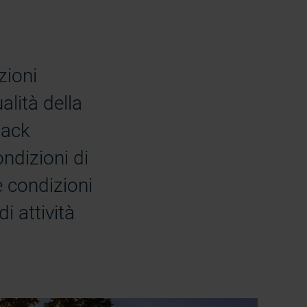
zioni
alità della
back
ondizioni di
e condizioni
i attività