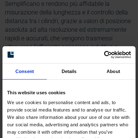
Semplificano e rendono più affidabile la
misurazione della lunghezza e il controllo della
distanza tra i cilindri, grazie a valori di posizione
assoluta ad alta risoluzione ed estremamente
rapidi e accurati, che vengono trasmessi
attraverso l’efficiente scansione induttiva e
possono resistere a urti, calore e vibrazioni.
La serie Linear 4000 offre modelli di encoder
Consent
Details
About
assoluti e incrementali. Inoltre, la connessione
encoder si può effettuare tramite gateway, per
This website uses cookies
accedere a un numero anche maggiore di
We use cookies to personalise content and ads, to
interfacce fieldbus. Ciò consente di scegliere
provide social media features and to analyse our traffic.
liberamente il sistema di automazione e il
We also share information about your use of our site with
partner, senza necessità di cambiare
our social media, advertising and analytics partners who
l’hardware. Gli encoder lineari si possono
may combine it with other information that you’ve