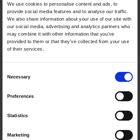
incrementale
We use cookies to personalise content and ads, to
provide social media features and to analyse our traffic.
Bus di campo supportati: PROFIBUS,
We also share information about your use of our site with
PROFINET
our social media, advertising and analytics partners who
may combine it with other information that you’ve
Dati tecnici
provided to them or that they’ve collected from your use
of their services.
Supply voltage
9…30 Vdc
Input
2x 1Vpp
Consent
Output
PROFIBUS, PROFINET, EtherCAT,
Necessary
Selection
HTL, RS-422
Encapsulation
IP 67
Preferences
level
Temperature
-40°C…+80°C
Statistics
Contattaci
Marketing