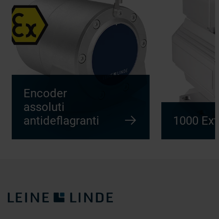
Encoder
assoluti
antideflagranti
1000 Ex