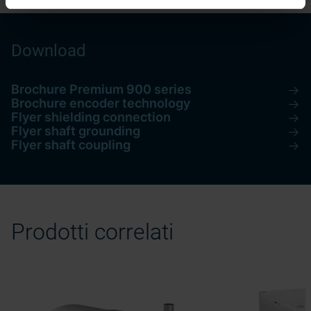
Download
Brochure Premium 900 series
Brochure encoder technology
Flyer shielding connection
Flyer shaft grounding
Flyer shaft coupling
Prodotti correlati