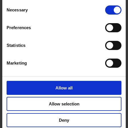
Dati tecnici
Consent
Necessary
Selection
Vibration
2
Shock
1500 m/s
Preferences
Shaft load radial
400 N
Shaft load axial
125 N
Statistics
Encapsulation level
IP67 C
Temperature
Variants up to -20 .. +85 º
Marketing
Contattaci
Allow all
Allow selection
Trova il tuo modello nella ricerca
prodotti
Deny