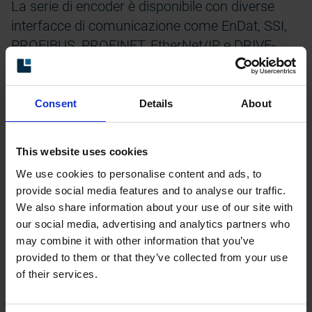
La serie di encoder è disponibile con diverse
interfacce di comunicazione come EnDat, SSI,
PROFIBUS, PROFINET, EtherNet/IP e DRIVE-
CLiQ. Inoltre è possibile avere una
combinazione anche con un modulo
incrementale, addizionale. Il tutto, al fine di
Consent
Details
About
ottenere un feedback di velocità affidabile in
ogni momento.
This website uses cookies
La serie comprende anche encoder con sistema
We use cookies to personalise content and ads, to
provide social media features and to analyse our traffic.
di sicurezza
funzionale integrato
We also share information about your use of our site with
programmabile (FSI 900)
, che consente di
our social media, advertising and analytics partners who
monitorare velocità di sicurezza, limiti di fine,
may combine it with other information that you’ve
accelerazione, arresto e altre funzioni di
provided to them or that they’ve collected from your use
sicurezza.
of their services.