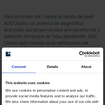
Para el modelo 841, existe la opción de pedir
ADS Classic, un sistema de diagnóstico
avanzado que proporcionará una advertencia y
detección temprana de fallas pendientes. ADS
Classic está incluido en la certificación del
producto para ubicaciones peligrosas. Gracias
a esto, se puede lograr la monitorización del
estado de los codificadores en la zona Ex 1/21.
Consent
Details
About
This website uses cookies
We use cookies to personalise content and ads, to
provide social media features and to analyse our traffic.
We also share information about your use of our site with