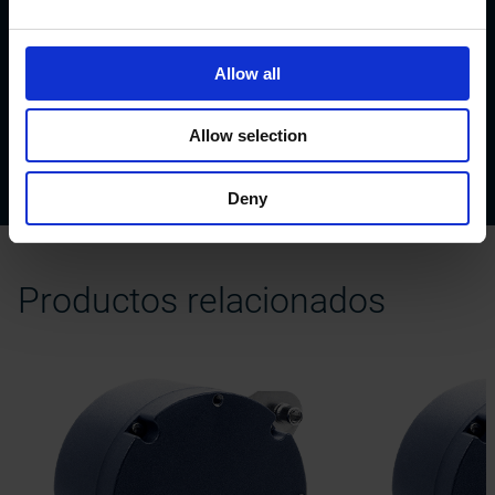
Descargar
Allow all
Datasheet PRSS
Manual PRSS
Allow selection
Connectors & cables
Flyer shielding connection
Deny
Productos relacionados