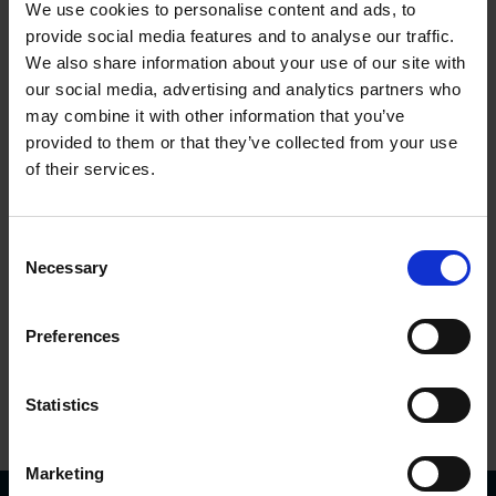
We use cookies to personalise content and ads, to
Programación con la ayuda del software de
provide social media features and to analyse our traffic.
monitorización PRSS
We also share information about your use of our site with
our social media, advertising and analytics partners who
may combine it with other information that you’ve
Datos técnicos
provided to them or that they’ve collected from your use
of their services.
Supply voltage
9…30 Vdc
Input
HTL, HC-HTL
Consent
Output
4 relays
Necessary
Selection
Encapsulation level
IP 65
Temperature
-20°C…+85°C
Preferences
Contáctenos
Statistics
Marketing