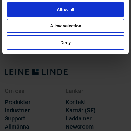
Allow all
500 Robust
900 Pre
Allow selection
Deny
Om oss
Länkar
Produkter
Kontakt
Industrier
Karriär (SE)
Support
Ladda ner
Allmänna
Newsroom