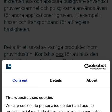
inkrementella och absoluta pulsgivare används i
gruvverksamhet och pulsgivarna används även
för andra applikationer i gruvan, till exempel i
hissar och transportband för att reglera
hastigheten.
Detta är ett urval av vanliga produkter inom
gruvindustrin. Kontakta
oss
för att hitta den
bästa lösningen för din applikation.
Consent
Details
About
This website uses cookies
We use cookies to personalise content and ads, to
provide social media features and to analyse our traffic.