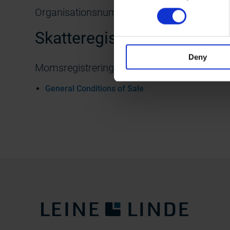
Organisationsnummer: 556112-9593
Skatteregistreringsnumme
Deny
Momsregistreringsnummer: SE556112959
General Conditions of Sale