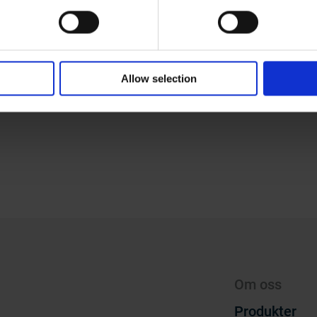
r
Allow selection
301
Om oss
Produkter