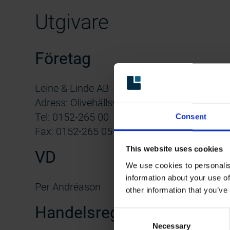
Utgivare
Företag
Leine & Linde AB
Adress: Olivehällsvägen 8, 645 42 Strängnä
Tel: 0152-265 00
Consent
Fax: 0152-265 05
This website uses cookies
VD
We use cookies to personalis
information about your use of
Per Andréason
other information that you’ve
Handelsregister
Consent
Necessary
Selection