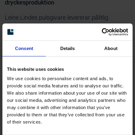
dryckesproduktion
Leine Lindes pulsgivare levererar pålitlig
hastighet, position och rörelsekontroll inom ett
brett spektrum av tillämpningar, inklusive:
Buteljering och fyllning av linjer – för exakt
Consent
Details
About
timing, fyllningsnoggrannhet och
synkroniserad rörelse.
This website uses cookies
We use cookies to personalise content and ads, to
Förpackningsmaskiner – säkerställer exakt
provide social media features and to analyse our traffic.
placering av kartonger, förseglingsenheter
We also share information about your use of our site with
och märkningsutrustning.
our social media, advertising and analytics partners who
may combine it with other information that you’ve
Transportband och sorteringssystem –
provided to them or that they’ve collected from your use
of their services.
upprätthåller hastighetskontroll och pålitligt
flöde.