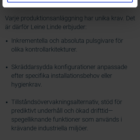
Din partner för säker och effektiv produktion
Varje produktionsanläggning har unika krav. Det
är därför Leine Linde erbjuder:
Inkrementella och absoluta pulsgivare för
olika kontrollarkitekturer.
Skräddarsydda konfigurationer anpassade
efter specifika installationsbehov eller
hygienkrav.
Tillståndsövervakningsalternativ, stöd för
prediktivt underhåll och ökad drifttid—
spegelliknande funktioner som används i
krävande industriella miljöer.