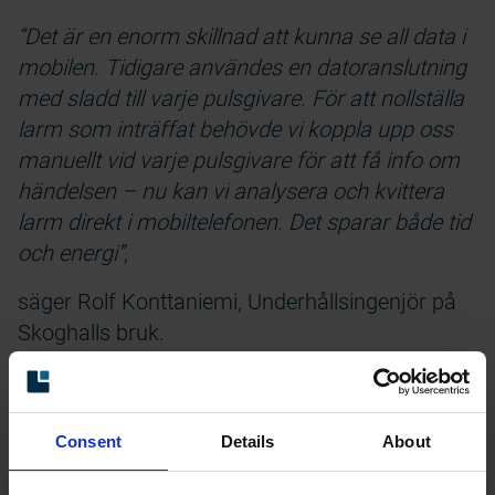
“Det är en enorm skillnad att kunna se all data i
mobilen. Tidigare användes en datoranslutning
med sladd till varje pulsgivare. För att nollställa
larm som inträffat behövde vi koppla upp oss
manuellt vid varje pulsgivare för att få info om
händelsen – nu kan vi analysera och kvittera
larm direkt i mobiltelefonen. Det sparar både tid
och energi”
,
säger Rolf Konttaniemi, Underhållsingenjör på
Skoghalls bruk.
Consent
Details
About