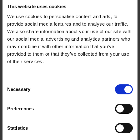
This website uses cookies
We use cookies to personalise content and ads, to
provide social media features and to analyse our traffic.
We also share information about your use of our site with
our social media, advertising and analytics partners who
may combine it with other information that you’ve
provided to them or that they’ve collected from your use
of their services.
®
Diagnostik i realtid – med Bluetooth
och
Consent
mobil åtkomst
Necessary
Selection
Skoghalls bruk är inte bara en
Preferences
produktionsanläggning, utan satsar på
innovation inom hållbar förpackning. Med
Statistics
investeringar i ny teknik och ett tydligt fokus på